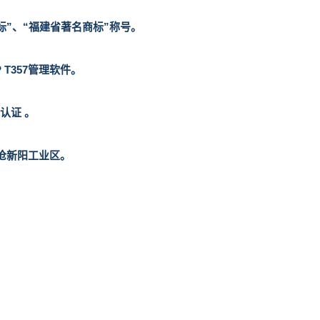
商标”、“福建省著名商标”称号。
 T357管理软件。
0认证 。
海沧新阳工业区。