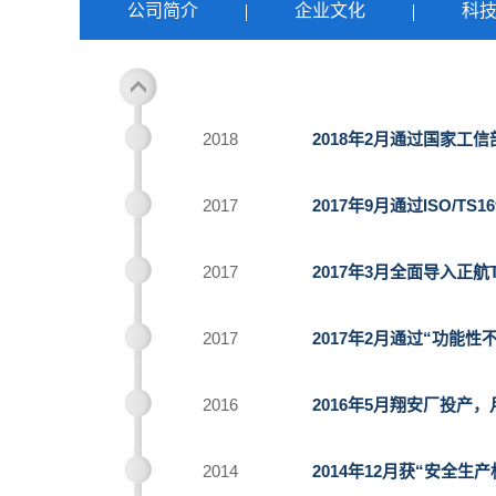
公司简介
企业文化
科
2018
2018年2月通过国家工信
2017
2017年9月通过ISO/T
2017
2017年3月全面导入正
2017
2017年2月通过“功能
2016
2016年5月翔安厂投产，
2014
2014年12月获“安全生