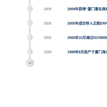
2009
2009年获得“厦门著名
2005
2005年成功导入正航ERP
2000
2000年10月通过ISO900
1999
1999年8月投产于厦门