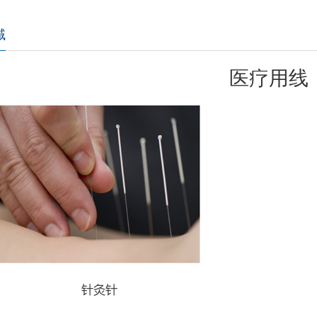
域
医疗用线