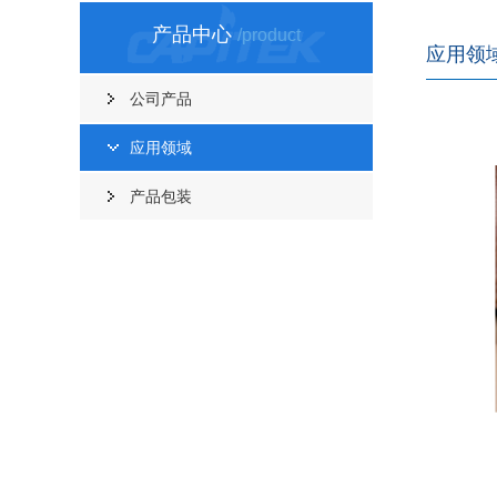
产品中心
/product
应用领
公司产品
应用领域
产品包装