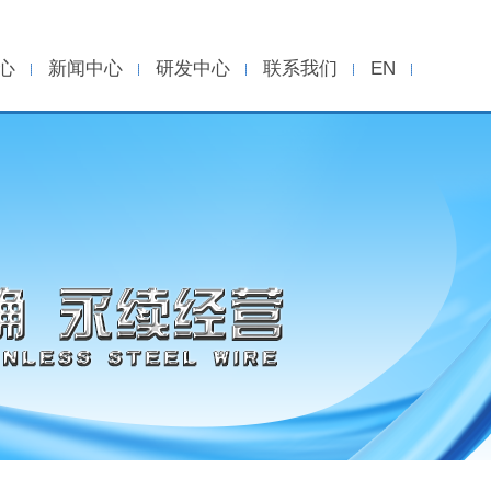
心
新闻中心
研发中心
联系我们
EN