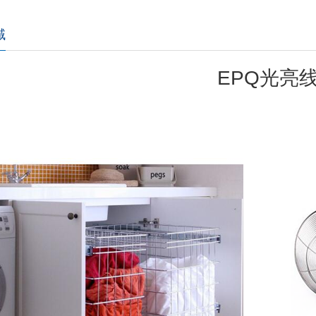
域
EPQ光亮