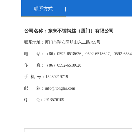
联系方式
公司名称：东来不
锈
钢丝（厦门）有限公司
联系地址：厦门市翔安区舫山东二路799号
电 话：（86）0592-6518626、0592-6518627、0592-6534
传 真：（86）0592-6518628
手 机 号：15280219719
邮 箱：info@tonglai.com
Q Q
：
2913576109